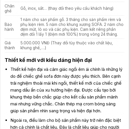
Chân
Gỗ, inox, sắt… (thay đổi theo yêu cầu khách hàng)
ghế
1 năm cho sản phẩm gỗ. 3 tháng cho sản phẩm rèm và
Bảo
phụ kiện rèm. 5 năm cho khung xương SOFA. 2 năm cho
hành
đệm mút, lò xo và các phụ kiện. Cam kết riêng phần
đệm đổi 1 lấy 1 (Đệm mới 100%) trong vòng 24 tháng.
Giá
5.000.000 VNĐ (Thay đổi tùy thuộc vào chất liệu,
thành
khung ghế,….)
Thiết kế mới với kiểu dáng hiện đại
Thiết kế hiện đại và cảm giác ngồi êm ái chính là những lý
do để chiếc ghế sofa đơn này được yêu thích. Bên cạnh
trải nghiệm thoải mái khi ngồi, thiết kế mới của chiếc ghế
mang dấu ấn của xu hướng hiện đại. Được cấu tạo bởi
khung thép bền chắc giúp cho kết cấu sản phẩm mảnh
mai nhưng vững chắc. Chân thép mạ crom bóng sáng
giúp sản phẩm nhìn sang trọng và hiện đại hơn.
Ngoài ra, điều làm cho bộ sản phẩm này trở nên đặc biệt
hơn cả chính là chất liệu. Đây là chất liệu giúp cho người