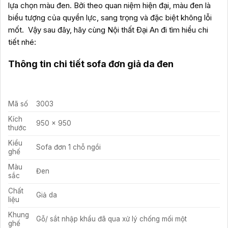
lựa chọn màu đen. Bởi theo quan niệm hiện đại, màu đen là
biểu tượng của quyền lực, sang trọng và đặc biệt không lỗi
mốt. Vậy sau đây, hãy cùng Nội thất Đại An đi tìm hiểu chi
tiết nhé:
Thông tin chi tiết sofa đơn giả da đen
Mã số
3003
Kích
950 x 950
thước
Kiểu
Sofa đơn 1 chỗ ngồi
ghế
Màu
Đen
sắc
Chất
Giả da
liệu
Khung
Gỗ/ sắt nhập khẩu đã qua xử lý chống mối một
ghế