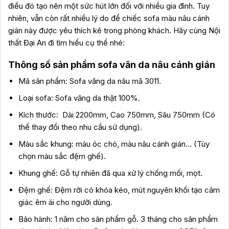
điều đó tạo nên một sức hút lớn đối với nhiều gia đình. Tuy
nhiên, vẫn còn rất nhiều lý do để chiếc sofa màu nâu cánh
gián này được yêu thích kê trong phòng khách. Hãy cùng Nội
thất Đại An đi tìm hiểu cụ thể nhé:
Thông số sản phẩm sofa văn da nâu cánh gián
Mã sản phẩm: Sofa văng da nâu mã 3011.
Loại sofa: Sofa văng da thật 100%.
Kích thước: Dài 2200mm, Cao 750mm, Sâu 750mm (Có
thể thay đổi theo nhu cầu sử dụng).
Màu sắc khung: màu óc chó, màu nâu cánh gián… (Tùy
chọn màu sắc đệm ghế).
Khung ghế: Gỗ tự nhiên đã qua xử lý chống mối, mọt.
Đệm ghế: Đệm rời có khóa kéo, mút nguyên khối tạo cảm
giác êm ái cho người dùng.
Bảo hành: 1 năm cho sản phẩm gỗ. 3 tháng cho sản phẩm