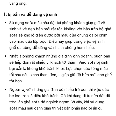
vàng óng.
Ít bị bẩn và dễ dàng vệ sinh
Sử dụng sofa màu nâu đặt tại phòng khách giúp giữ vệ
sinh và vẻ đẹp bền mới rất tốt. Những vết bẩn trên bộ ghế
sofa sẽ khó lộ diện được bởi màu của chúng đã bị chìm
vào màu của lớp bọc. Điều này giúp công việc vệ sinh
ghế da cũng dễ dàng và nhanh chóng hơn nhiều.
Nhất là phòng khách những gia đình kinh doanh, buôn bán
sẽ tiếp đón rất nhiều vị khách tới thăm. Việc sofa bị dính
bụi bẩn là không khó tránh khỏi. Lựa chọn các tông màu
tối như nâu, xanh than, đen,… giúp giữ độ bền mới cho ghế
tốt hơn.
Ngoài ra, với những gia đình có nhiều trẻ con thì việc các
bé leo trèo là điều khó tránh. Có khi đang đi từ nền đất đã
trèo lên ghế sofa để nghịch ngợm. Vì vậy, khi sử dụng
sofa màu nâu cánh gián thì vết bẩn phần nào bị ẩn đi.