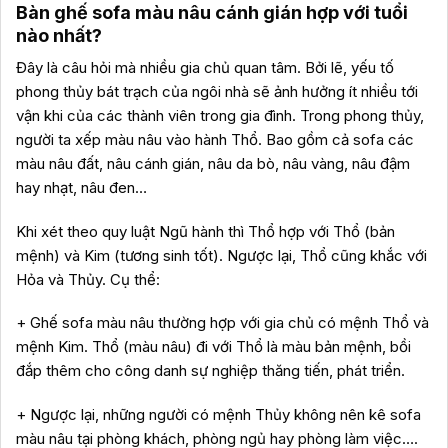
Bàn ghế sofa màu nâu cánh gián hợp với tuổi
nào nhất?
Đây là câu hỏi mà nhiều gia chủ quan tâm. Bởi lẽ, yếu tố
phong thủy bát trạch của ngôi nhà sẽ ảnh hưởng ít nhiều tới
vận khi của các thành viên trong gia đình. Trong phong thủy,
người ta xếp màu nâu vào hành Thổ. Bao gồm cả sofa các
màu nâu đất, nâu cánh gián, nâu da bò, nâu vàng, nâu đậm
hay nhạt, nâu đen…
Khi xét theo quy luật Ngũ hành thì Thổ hợp với Thổ (bản
mệnh) và Kim (tương sinh tốt). Ngược lại, Thổ cũng khắc với
Hỏa và Thủy. Cụ thể:
+ Ghế sofa màu nâu thường hợp với gia chủ có mệnh Thổ và
mệnh Kim. Thổ (màu nâu) đi với Thổ là màu bản mệnh, bồi
đắp thêm cho công danh sự nghiệp thăng tiến, phát triển.
+ Ngược lại, những người có mệnh Thủy không nên kê sofa
màu nâu tại phòng khách, phòng ngủ hay phòng làm việc….