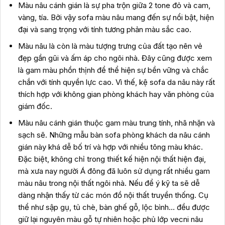
Màu nâu cánh gián là sự pha trộn giữa 2 tone đỏ và cam,
vàng, tía. Bởi vậy sofa màu nâu mang đến sự nổi bật, hiện
đại và sang trọng với tính tương phản màu sắc cao.
Màu nâu là còn là màu tượng trưng của đất tạo nên vẻ
đẹp gần gũi và ấm áp cho ngôi nhà. Đây cũng được xem
là gam màu phồn thịnh để thể hiện sự bền vững và chắc
chắn với tính quyền lực cao. Vì thế, kệ sofa da nâu này rất
thích hợp với không gian phòng khách hay văn phòng của
giám đốc.
Màu nâu cánh gián thuộc gam màu trung tính, nhã nhặn và
sạch sẽ. Những mẫu bàn sofa phòng khách da nâu cánh
gián này khá dễ bố trí và hợp với nhiều tông màu khác.
Đặc biệt, không chỉ trong thiết kế hiện nội thất hiện đại,
mà xưa nay người Á đông đã luôn sử dụng rất nhiều gam
màu nâu trong nội thất ngôi nhà. Nếu để ý kỹ ta sẽ dễ
dàng nhận thấy từ các món đồ nội thất truyền thống. Cụ
thể như sập gụ, tủ chè, bàn ghế gỗ, lộc bình… đều được
giữ lại nguyên màu gỗ tự nhiên hoặc phủ lớp vecni nâu